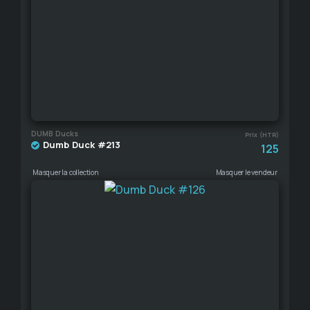
DUMB Ducks
Prix (HTR)
Dumb Duck #213
125
Masquer la collection
Masquer le vendeur