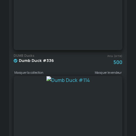
DUMB Ducks
Prix (HTR)
Dumb Duck #336
500
Masquer la collection
Masquer le vendeur