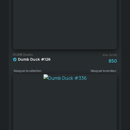
DUMB Ducks
Prix (HTR)
Dumb Duck #126
850
Masquer la collection
Masquer le vendeur